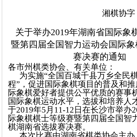
湘棋协字
关于举办
2019
年湖南省国际象
暨第四届全国智力运动会国际象
赛决赛的通
知
各市州棋类协会、有关单位：
为实施
“
全国百城千县万乡全民
程
”
，促进国际象棋项目的普及和推
际象棋爱好者提供公平优质的赛事
国际象棋运动水平，选拔和培养人
于
2019
年
5
月
11-12
日在长沙市举办
2
际象棋棋士等级赛暨第四届全国智
棋湖南省选拔赛决赛。
本次比赛由湖南省棋类协会主办