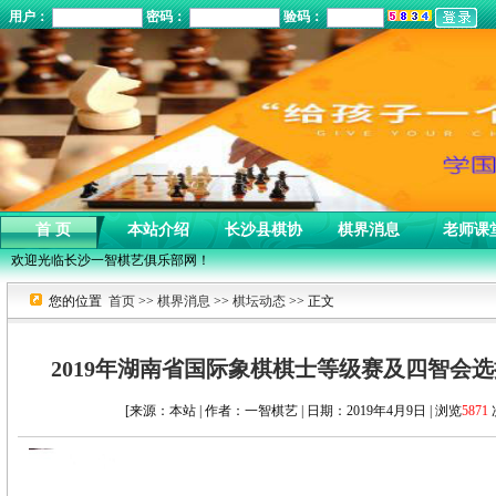
用户：
密码：
验码：
首 页
本站介绍
长沙县棋协
棋界消息
老师课
欢迎光临长沙一智棋艺俱乐部网！
您的位置
首页
>>
棋界消息
>>
棋坛动态
>> 正文
2019年湖南省国际象棋棋士等级赛及四智会
[来源：本站 | 作者：一智棋艺 | 日期：2019年4月9日 | 浏览
5871