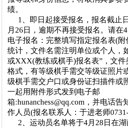
绩。
1
、即日起接受报名，报名截止
月
26
日，逾期不再接受报名。请在
4
电子报名：完整填写指定报名表
(
附
统计，文件名需注明单位或个人，如
或
XXX(
教练或棋手
)
报名表”，文件
格式，有等级棋手需交等级证照片
级棋手需交户口或身份证扫描件或
一起用附件形式发到电子邮
箱
:hunanchess@qq.com
，并电话告
作人员
(
报名联系人：于进老师
0731
2
、运动员名单将于
4
月
28
日在湖