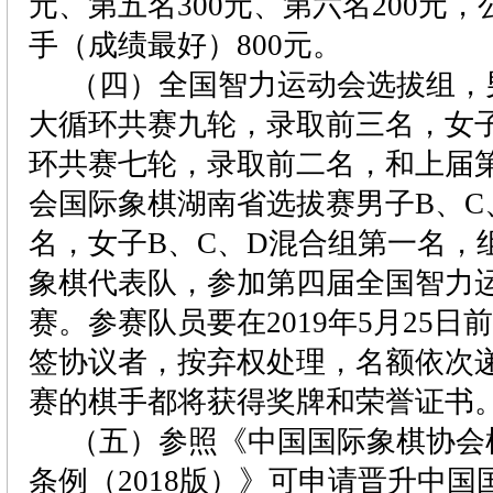
元、第五名
300
元、第六名
200
元，
手（成绩最好）
800
元。
（四）全国智力运动会选拔组，
大循环共赛九轮，录取前三名，女
环共赛七轮，录取前二名，和上届
会国际象棋湖南省选拔赛男子
B
、
C
名，女子
B
、
C
、
D
混合组第一名，
象棋代表队，参加第四届全国智力
赛。参赛队员要在
2019
年
5
月
25
日前
签协议者，按弃权处理，名额依次
赛的棋手都将获得奖牌和荣誉证书
（五）参照《中国国际象棋协会
条例（
2018
版）》可申请晋升中国