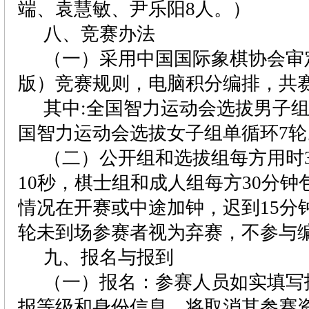
端、袁慧敏、尹乐阳
8
人。）
八、竞赛办法
（一）采用中国国际象棋协会审
版）竞赛规则，电脑积分编排，共
其中
:
全国智力运动会选拔男子
国智力运动会选拔女子组单循环
7
轮
（二）公开组和选拔组每方用时
10
秒，棋士组和成人组每方
30
分钟
情况在开赛或中途加钟，迟到
15
分
轮未到场参赛者视为弃赛，不参与
九、报名与报到
（一）报名：参赛人员如实填写
报等级和身份信息，将取消其参赛