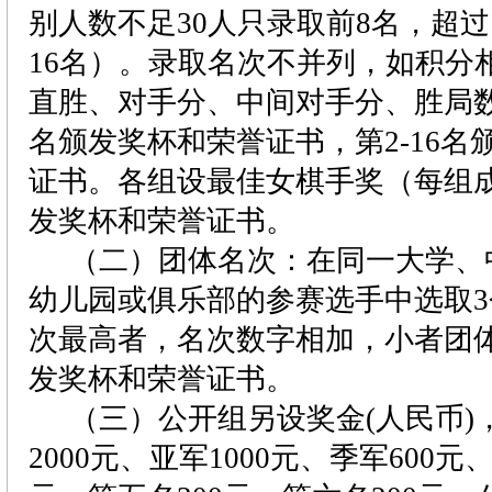
别人数不足
30
人只录取前
8
名，超过
16
名）
。录取名次不并列，
如积分
直胜、对手分、中间对手分、胜局
名颁发奖杯和荣誉证书，第
2
-16
名
证书
。
各组设最佳女棋手奖（每组
发奖杯和荣誉证书。
（二）团体名次：在同一大学、
幼儿园或俱乐部的参赛选手中选取
3
次最高者，名次数字相加，小者团
发奖杯和荣誉证书。
（三）公开组另设奖金
(
人民币
)
2000
元、亚军
1000
元、季军
600
元