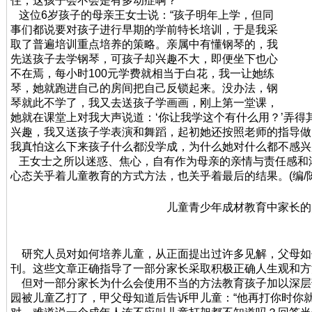
住，这孩子会不会是有多动症啊？”
这位6岁孩子的母亲王女士说：“孩子明年上学，但同
事们都说要对孩子进行早期的学前特长培训，于是我采
取了普遍培训重点培养的策略。亲属中有懂钢琴的，我
先送孩子去学钢琴，可孩子却兴趣不大，即便坐下也心
不在焉，每小时100元学费就相当于白花，我一让她练
琴，她就跑进自己的房间把自己反锁起来。没办法，钢
琴就此不学了，我又去送孩子学画画，刚上第一堂课，
她就在课堂上对我大声说道：‘你让我学这个有什么用？’弄
兴趣，我又送孩子学表演和舞蹈，起初她还按照老师的指导做
我真怕这么下来孩子什么都没学成，为什么她对什么都不感兴
王女士之所以迷惑、焦心，自有作为母亲的亲情与责任感和
心态关乎着儿童教育的方式方法，也关乎着最后的结果。(编/
儿童青少年成材教育中家长的
研究人员对如何培养儿童，从正面提出过许多见解，父母如
刊。这些文章正确指导了一部分家长采取积极正确人生观和方
但对一部分家长为什么会使用不当的方法教育孩子加以深层
园被儿童乙打了，甲父母知道后告诉甲儿童：“他再打你时你