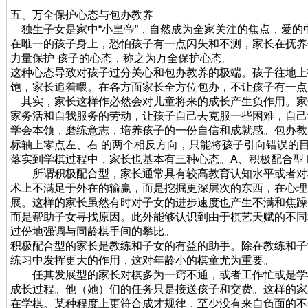
五、万全保护心态与包办教养
独生子女是家中“小皇帝”，自然成为全家关注的焦点，爱的
在唯一的孩子身上，恐怕孩子有一点闪失和不测，家长在抚养
力量保护 孩子的心态，称之为万全保护心态。
这种心态导致对孩子过分关心和包办教养的极端。孩子往地上
饱，家长追着喂。在各方面家长全方位包办，不让孩子有一
其实，家长这样作必然会对儿童将来的成长产生负作用。家
家务活和自我服务的劳动，让孩子自己去克服一些困难，自己
学会本领，磨练意志，培养孩子的一份自信和成就感。包办教
标轴上零点左、右 的两个相反方向，只能将孩子引向错误的
落实到学棋过程中，家长也基本有三种心态。A、积极配合型 
所谓积极配合型，家长通常具有较高教育认知水平或者对
术上不满足于外在的输赢，而是挖掘更深层次的东西，在心理
展。这样的家长虽然有时对子女的进步速度也产生不满和焦躁
而是帮助子女寻找原因。此外能够认识到由于棋艺天赋的不同
过份地强调与同龄棋手间的攀比。
积极配合型的家长是教练和子女的有益的助手。除在教练和子
练习中发挥更大的作用，这对年龄小的棋童尤为重要。
任其发展型的家长对棋多为一窍不通，或者工作忙或是学
成长过程。他（她）们的任务只是接送孩子和交费。这样的家
在学棋。某种程度上更符合成才规律，至少没有来自负面的不