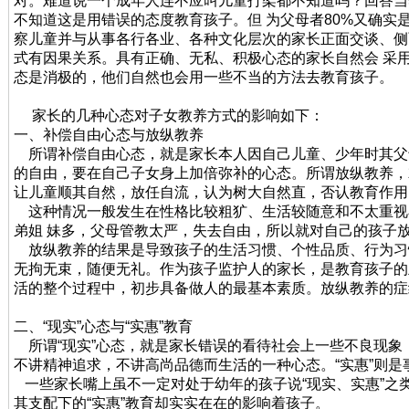
对。难道说一个成年人连不应叫儿童打架都不知道吗？回答当
不知道这是用错误的态度教育孩子。但 为父母者80%又确实
察儿童并与从事各行各业、各种文化层次的家长正面交谈、侧
式有因果关系。具有正确、无私、积极心态的家长自然会 采
态是消极的，他们自然也会用一些不当的方法去教育孩子。
家长的几种心态对子女教养方式的影响如下：
一、补偿自由心态与放纵教养
所谓补偿自由心态，就是家长本人因自己儿童、少年时其父
的自由，要在自己子女身上加倍弥补的心态。所谓放纵教养，
让儿童顺其自然，放任自流，认为树大自然直，否认教育作
这种情况一般发生在性格比较粗犷、生活较随意和不太重视
弟姐 妹多，父母管教太严，失去自由，所以就对自己的孩子
放纵教养的结果是导致孩子的生活习惯、个性品质、行为习
无拘无束，随便无礼。作为孩子监护人的家长，是教育孩子的
活的整个过程中，初步具备做人的最基本素质。放纵教养的症
二、“现实”心态与“实惠”教育
所谓“现实”心态，就是家长错误的看待社会上一些不良现象
不讲精神追求，不讲高尚品德而生活的一种心态。“实惠”则
一些家长嘴上虽不一定对处于幼年的孩子说“现实、实惠”之类
其支配下的“实惠”教育却实实在在的影响着孩子。