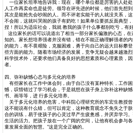
一位家长坦率地告诉我：现在，哪个单位都是厉害的人处处
人工作再卖命也是徒劳。领导在评先进的时候，他们首先想到
其次是能抢先会吵闹的人。而不评老实能干的人就没关系，这
不会闹，这就叫哭闹的孩子有奶吃！如果单位要抓反面典型，
捏！所以为适应社会，我就 教我的孩子什么事都别吃亏，有
这位家长的话可以说道出了相当一部分家长偏激的心态，在
知的。家长想培养强者并没有错，错在不能正确理解强者的内
的能力，有不畏艰险，克服困难，勇于向自己的远大目标攀登
些方面的能力。随着市场经济的发展，竞争无疑会越来越激烈
科学技术外，还要求他们具备良好的思想素质和心理素质，因
者。
四、弥补缺憾心态与多元化的培养
有些家长在工作中体会到，由于自己没有某种特长，工作困
憾，叹惜错过了学习机会，于是就想在孩子身上弥补这种缺憾
书、画等等，进 行多元化培养。
关于多元化培养的危害，中科院心理研究所的车宏生教授曾
这不能说有什么错，但可以肯定，这种教育观念不免失之于肤
合的训练，易于使孩子的心灵过早产生疲惫感，并厌弃学习。
生活的活力。把孩子放在一个广阔的空间，让他有机会参与各
童发展全面的智慧。”这是完全正确的。