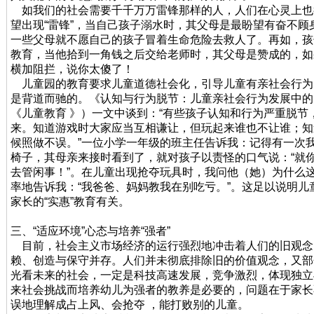
如我们的社会需要千千万万雷锋那样的人，人们在心灵上也
望出现“雷锋”，当自己孩子溺水时，其父母是最盼望有奋不
一些父母就不愿自己的孩子冒着生命危险去救人了。再如，孩
教育，当他拾到一角钱之后交给老师时，其父母是赞成的，如
横加阻拦，说你太傻了！
儿童园的教育要求儿童道德社会化，引导儿童有亲社会行为，家
是背道而驰的。《认知与行为脱节：儿童亲社会行为发展中的问
《儿童教育 》）一文中谈到：“有些孩子认知和行为严重脱
来。知道游戏时大家应当互相谦让，但玩起来谁也不让谁；知
候照做不误。”一位小学一年级的班主任告诉我：记得有一次
椅子，其母亲来接时看到了，就对孩子以责怪的口气说：“就
去管闲事！”。在儿童出现抢夺玩具时，我问他（她）为什么
率地告诉我：“我爸爸、妈妈教我在别吃亏。”。这足以说明
家长的“实惠”教育有关。
三、“适应环境”心态与培养“强者”
目前，社会主义市场经济的运行强烈地冲击着人们的旧观念
赖、创造与保守并存。人们并未彻底排除旧的价值观念，又部
光看未来的社会，一定是科技高速发展，竞争激烈，体现独立
来社会挑战而培养幼儿为强者的教养是必要的，问题在于家长
误地理解成占上风、会抢夺 ，能打败别的儿童。