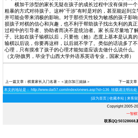
横加干涉型的家长无疑在孩子的成长过程中没有保持一个
粗暴的方式对待孩子。这种"干涉"有时是对的，甚至能起到
并可能会带来消极的影响。对于那些天性较为敏感的孩子影响
损孩子对棋的信心和兴趣，也不利于帮助孩子找出失利的真正
过程中的引导者、协助者而决不是统治者。家 长应尽量地了
子。比如在孩子输棋以后，只要他（她）态度上基本是认真的
输棋以后说，你要再这样，以后就不学了。类似的话说多了不
心理，只有摸准了孩子的心理才能知道应该去做什么说什么。
（文/孙旗男，毕业于山西大学外语系英语专业，国家大师）
上一篇文章：
棋童家长入门名著－＜波尔加三姐妹＞
下一篇文章
本文的地址是： http://www.dai57.com/index/onews.asp?id=136 转载请注明出
|
设为首页
|
收藏本站
|
来客留
Copyright 2005-2
一智棋
联系QQ:50328668