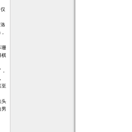
，仅
，
斯洛
局，
苏珊
得棋
了，
，
甚至
焦头
向男