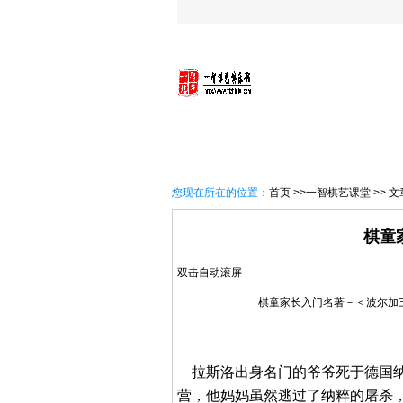
首 页
一智概况
讯息速
您现在所在的位置：
首页
>>一智棋艺课堂 >> 
棋童
双击自动滚屏
棋童家长入门名著－＜波尔加
拉斯洛出身名门的爷爷死于德国纳
营，他妈妈虽然逃过了纳粹的屠杀