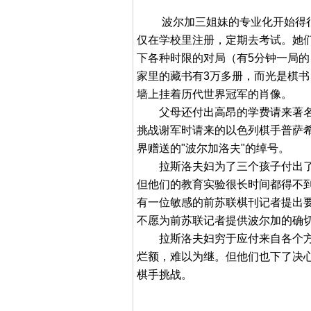
波尔加三姐妹的专业化开始得很早
仅在学校里注册，定期去考试。她
下各种时限的对局（有5分钟一局的
家里的藏书有3万多册，而光是棋书
墙上挂着历代世界冠军的肖像。
父母还付出高昂的学费请来著名
挑战谢军时请来的以色列棋手普萨
界赠送的"波尔加洛夫"的绰号。
拉斯洛夫妇为了三个孩子付出了
但他们的教育实验很长时间都得不到
有一位敏感的前苏联棋刊记者提出
不愿为前苏联记者提供波尔加的确
拉斯洛夫妇穷于应付来自各个方
烂额，难以为继。但他们也下了决
棋手挑战。