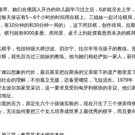
。她们在俄国人开办的幼儿园学习过之后，6岁就没去上学
们每天保证有5～6个小时的时间用在棋上。三姐妹一起讨论棋局
，有10分钟的和30分钟一局的），这下闭目棋，创作排局。拉
、棋刊就有6000多册。房间里、桌子上到处摆着悬而未决的棋
棋手，包括特级大师沙波、切尔宁、拉尔辛等当孩子的教练。
希斯，就先后当过三姐妹的教练。他与她们相处俨如一家人，获
难以想象的代价，最后甚至把拉斯洛的父亲留下的遗产都变卖
社会的理解，不但孤立无援，还备受嘲笑，飞短流长。1979年
要去波尔加家里采访，这一要求竟受到匈牙利棋协的非议。他们
切地址。
面的压力，原定生六个小孩做实验的，现在只生了三个便弄得
心，无论如何要把三个女儿培养成世界上最优秀的棋手，而且要
第三节：教育艺术大师的杰作