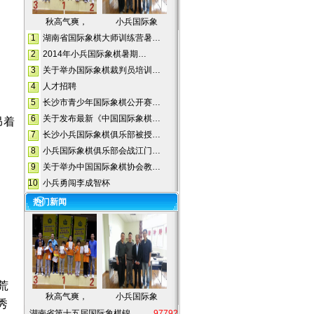
秋高气爽，
小兵国际象
1
湖南省国际象棋大师训练营暑…
2
2014年小兵国际象棋暑期…
3
关于举办国际象棋裁判员培训…
4
人才招聘
5
长沙市青少年国际象棋公开赛…
6
关于发布最新《中国国际象棋…
昂着
7
长沙小兵国际象棋俱乐部被授…
8
小兵国际象棋俱乐部会战江门…
9
关于举办中国国际象棋协会教…
10
小兵勇闯李成智杯
热门新闻
荒
秋高气爽，
小兵国际象
秀
湖南省第十五届国际象棋锦…
97792