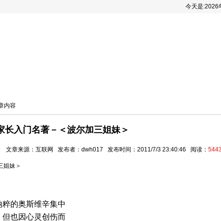
今天是:
202
递
一智棋艺课堂
棋人棋事
棋手风采
棋类
文章内容
家长入门名著－＜波尔加三姐妹＞
文章来源：互联网 发布者：dwh017 发布时间：2011/7/3 23:40:46 阅读：
544
三姐妹＞
粹的奥斯维辛集中
，但也因心灵创伤而