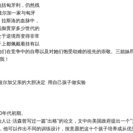
包括匈牙利，仍然残
波尔加一家与匈牙
。拉斯洛的血脉中，
抵御贯穿多少世代的
处于逆境而变得非常
子上都佩戴着挂有以
她们在竞争中的自尊以及对她们饱受劫难的祖先的崇敬。三姐妹
佑我！
波尔加父亲的大胆决定 用自己孩子做实验
0年代初期。
让·活森曾写过一篇"出格"的论文，文中向美国政府提出一个"
儿，他可以作出不同的训练设计，按意愿把这十个孩子培养成从优