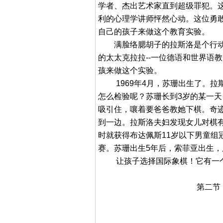
学者、杰出艺术家直到超级罪犯。这
利的心理学讲师怦然心动。这位勇
自己的孩子来做这个教育实验。
满脸络腮胡子的拉斯洛是个行动
的太太克拉拉--一位德语和世界语
孩来做这个实验。
1969年4月，苏珊出生了。拉
怎么检验呢？苏珊长到3岁的某一
吸引住，嚷着要爸爸教她下棋。奇
到一边。拉斯洛夫妇发现女儿对棋
时就获得布达佩斯11岁以下男童组
赛。苏珊出生5年后，索菲亚出生
让孩子选择国际象棋！它有一个
第二节