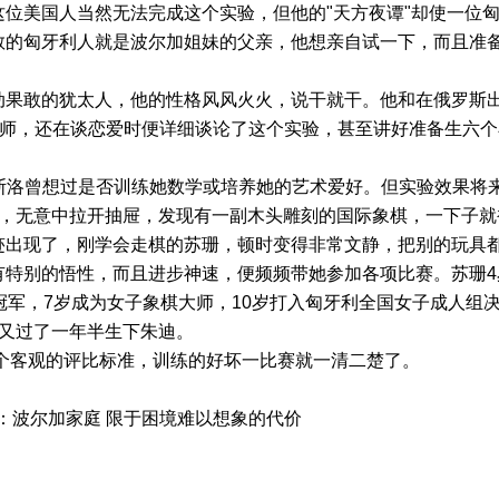
位美国人当然无法完成这个实验，但他的"天方夜谭"却使一位
敢的匈牙利人就是波尔加姐妹的父亲，他想亲自试一下，而且准
果敢的犹太人，他的性格风风火火，说干就干。他和在俄罗斯
教师，还在谈恋爱时便详细谈论了这个实验，甚至讲好准备生六个
斯洛曾想过是否训练她数学或培养她的艺术爱好。但实验效果将
天，无意中拉开抽屉，发现有一副木头雕刻的国际象棋，一下子就
迹出现了，刚学会走棋的苏珊，顿时变得非常文静，把别的玩具
有特别的悟性，而且进步神速，便频频带她参加各项比赛。苏珊4
冠军，7岁成为女子象棋大师，10岁打入匈牙利全国女子成人组
，又过了一年半生下朱迪。
客观的评比标准，训练的好坏一比赛就一清二楚了。
：波尔加家庭 限于困境难以想象的代价