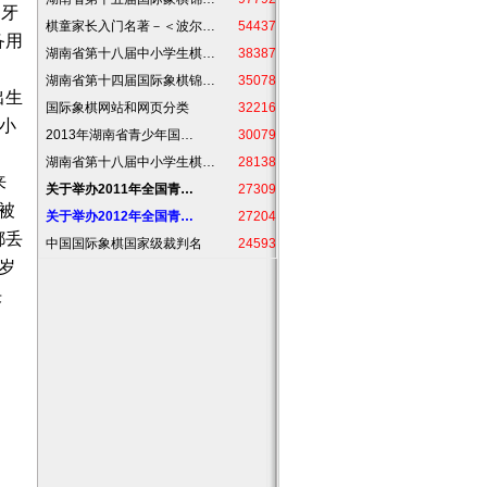
匈牙
棋童家长入门名著－＜波尔…
54437
备用
湖南省第十八届中小学生棋…
38387
湖南省第十四届国际象棋锦…
35078
出生
国际象棋网站和网页分类
32216
小
2013年湖南省青少年国…
30079
湖南省第十八届中小学生棋…
28138
来
关于举办2011年全国青…
27309
被
关于举办2012年全国青…
27204
都丢
中国国际象棋国家级裁判名
24593
岁
决