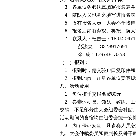
3．各单位务必认真填写报名表并
4．随队人员也务必填写进报名表
5．没有报名人员，大会不予接待
6．报名后如有弃权、补报、换人
7．联系人：杜吉士：189420471
彭涤泉：13378917691
余 成：13974813358
（二）报到：
1．报到时，需交验户口复印件和
2．报到地点：详见各单位竞赛规
八、活动费用
1．每位棋手交报名费80元；
2．参赛运动员、领队、教练、工
交纳，不足部分由大会组委会补贴
活动期间的食宿均由组委会统一安
3．为了保证安全，凡参赛人员必
九、大会仲裁委员和裁判长及骨干