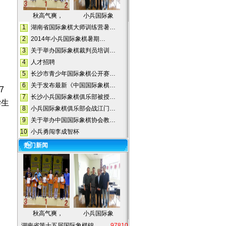
秋高气爽，
小兵国际象
1
湖南省国际象棋大师训练营暑…
2
2014年小兵国际象棋暑期…
3
关于举办国际象棋裁判员培训…
4
人才招聘
5
长沙市青少年国际象棋公开赛…
6
关于发布最新《中国国际象棋…
7
7
长沙小兵国际象棋俱乐部被授…
学生
8
小兵国际象棋俱乐部会战江门…
9
关于举办中国国际象棋协会教…
10
小兵勇闯李成智杯
热门新闻
秋高气爽，
小兵国际象
湖南省第十五届国际象棋锦…
97810