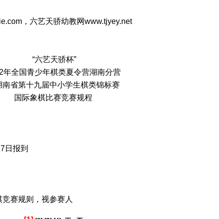
ie.com，六艺天骄幼教网
www.tjyey.net
“六艺天骄杯”
012年全国青少年棋类夏令营湖南分营
湖南省第十九届中小学生棋类锦标赛
国际象棋比赛竞赛规程
27日报到
竞赛规则，视参赛人