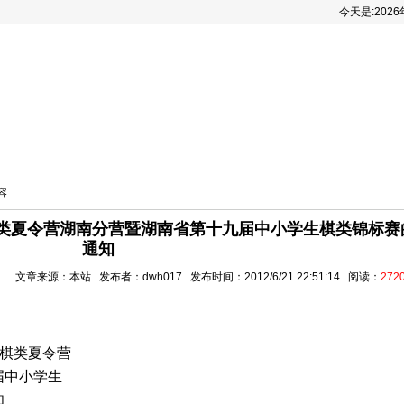
今天是:
202
递
一智棋艺课堂
棋人棋事
棋手风采
棋类
容
棋类夏令营湖南分营暨湖南省第十九届中小学生棋类锦标赛
通知
文章来源：本站 发布者：dwh017 发布时间：2012/6/21 22:51:14 阅读：
272
年棋类夏令营
届中小学生
知