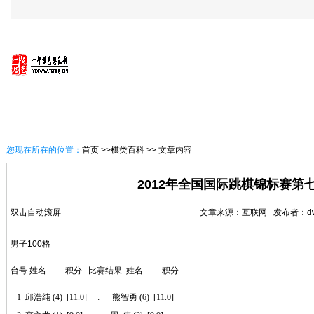
首 页
一智概况
讯息速递
一智棋艺课堂
您现在所在的位置：
首页
>>棋类百科 >> 文章内容
2012年全国国际跳棋锦标赛第七
双击自动滚屏
文章来源：互联网 发布者：dwh01
男子100格
台号 姓名 积分 比赛结果 姓名 积分
1 邱浩纯 (4) [11.0] : 熊智勇 (6) [11.0]