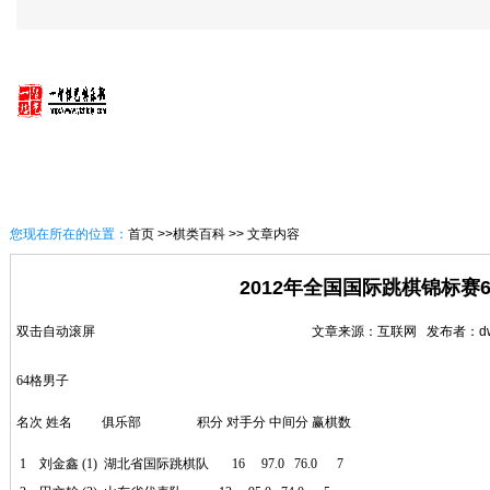
首 页
一智概况
讯息速递
一智棋艺课堂
您现在所在的位置：
首页
>>棋类百科 >> 文章内容
2012年全国国际跳棋锦标赛
双击自动滚屏
文章来源：互联网 发布者：dwh01
64格男子
名次 姓名 俱乐部 积分 对手分 中间分 赢棋数
1 刘金鑫 (1) 湖北省国际跳棋队 16 97.0 76.0 7